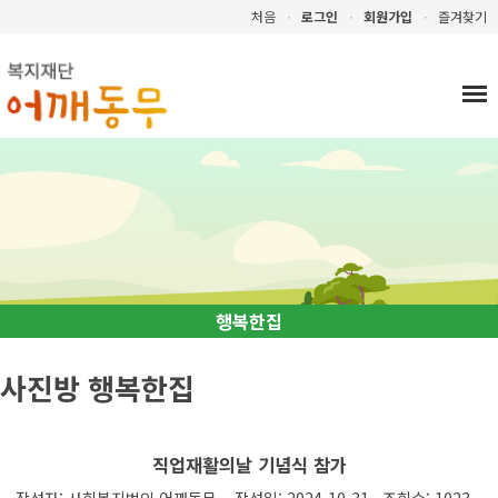
탑메뉴 바로가기
본문 바로가기
처음
ㆍ
로그인
ㆍ
회원가입
ㆍ
즐겨찾기
행복한집
사진방 행복한집
직업재활의날 기념식 참가
작성자: 사회복지법인 어깨동무 작성일: 2024-10-31 조회수: 1023